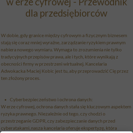
w erze cyfrowej - P
rzewodnik
dla przedsiębiorców
W dobie, gdy granice między cyfrowym a fizycznym biznesem
stają się coraz mniej wyraźne, zarządzanie ryzykiem prawnym
nabiera nowego wymiaru. Wymaga to zrozumienia nie tylko
tradycyjnych przepisów prawa, ale i tych, które wynikają z
obecności firmy w przestrzeni wirtualnej. Kancelaria
Adwokacka Maciej Kobic jest tu, aby przeprowadzić Cię przez
ten złożony proces.
Cyberbezpieczeństwo i ochrona danych:
W erze cyfrowej, ochrona danych stała się kluczowym aspektem
ryzyka prawnego. Niezależnie od tego, czy chodzi o
przestrzeganie GDPR, czy zabezpieczanie danych przed
cyberatakami, nasza kancelaria oferuje ekspertyzę, która