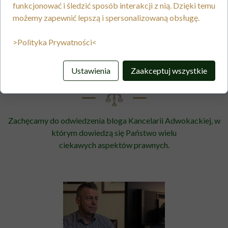
funkcjonować i śledzić sposób interakcji z nią. Dzięki temu
możemy zapewnić lepszą i spersonalizowaną obsługę.
>Polityka Prywatności<
KANCELARIA ADWOKACKA M.KOBIC
BLOG
Ustawienia
Zaakceptuj wszystkie
Zachęcamy do odwiedzenia bloga Kancelarii Adwokackiej, w
którym dowiedzą się Państwo wielu
ciekawych aspektów prawnych.